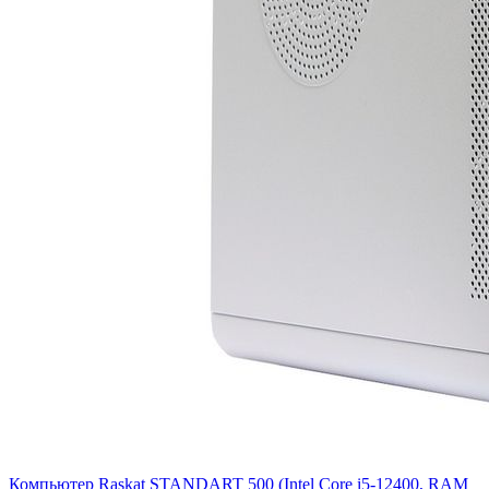
Компьютер Raskat STANDART 500 (Intel Core i5-12400, RAM