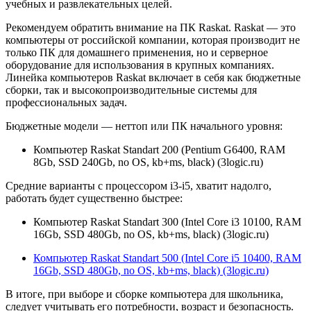
учебных и развлекательных целей.
Рекомендуем обратить внимание на ПК Raskat. Raskat — это
компьютеры от российской компании, которая производит не
только ПК для домашнего применения, но и серверное
оборудование для использования в крупных компаниях.
Линейка компьютеров Raskat включает в себя как бюджетные
сборки, так и высокопроизводительные системы для
профессиональных задач.
Бюджетные модели — неттоп или ПК начального уровня:
Компьютер Raskat Standart 200 (Pentium G6400, RAM
8Gb, SSD 240Gb, no OS, kb+ms, black) (3logic.ru)
Средние варианты с процессором i3-i5, хватит надолго,
работать будет существенно быстрее:
Компьютер Raskat Standart 300 (Intel Core i3 10100, RAM
16Gb, SSD 480Gb, no OS, kb+ms, black) (3logic.ru)
Компьютер Raskat Standart 500 (Intel Core i5 10400, RAM
16Gb, SSD 480Gb, no OS, kb+ms, black) (3logic.ru)
В итоге, при выборе и сборке компьютера для школьника,
следует учитывать его потребности, возраст и безопасность.