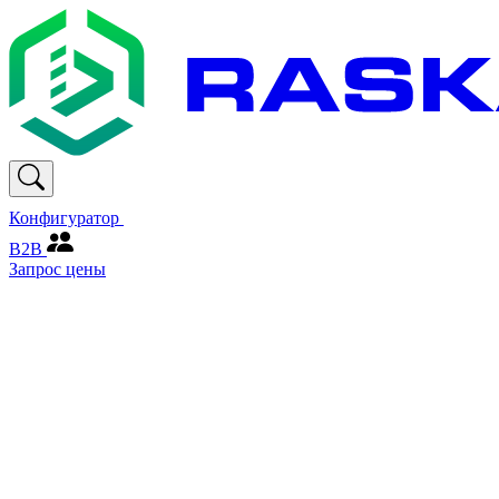
Конфигуратор
В2В
Запрос цены