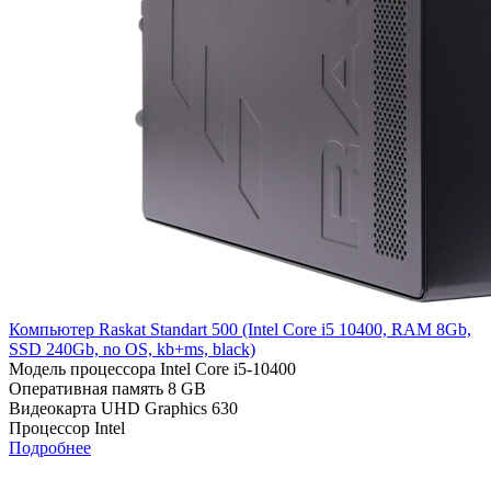
Компьютер Raskat Standart 500 (Intel Core i5 10400, RAM 8Gb,
SSD 240Gb, no OS, kb+ms, black)
Модель процессора
Intel Core i5-10400
Оперативная память
8 GB
Видеокарта
UHD Graphics 630
Процессор
Intel
Подробнее