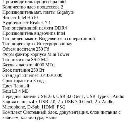
Производитель процессора
Intel
Количество ядер процессора
2
Производитель мат. платы
Gigabyte
Чипсет
Intel H510
Аудиочипсет
Realtek 7.1
Тип оперативной памяти
DDR4
Производитель видеочипа
Intel
Тип видеопамяти
Выделяется из оперативной
Тип видеокарты
Интегрированная
Объем носителя
250 Гб
Форм-фактор корпуса
Mini Tower
Тип носителя
SSD M.2
Базовая частота
4000 МГц
Блок питания
250 Вт
Стандарт Ethernet
10/100/1000
Срок гарантии
3 года
Цвет
Черный
Кеш L3
4 МБ
Передняя панель
USB 2.0, USB 3.0 Gen1, USB Type C, Audio
Задняя панель
4 х USB 2.0, 2 х USB 3.0 Gen1, 2 х Audio,
Microphone, D-Sub, HDMI, PS/2
Комплект
Системный блок, документация, блок питания с
кабелем, клавиатура, мышь