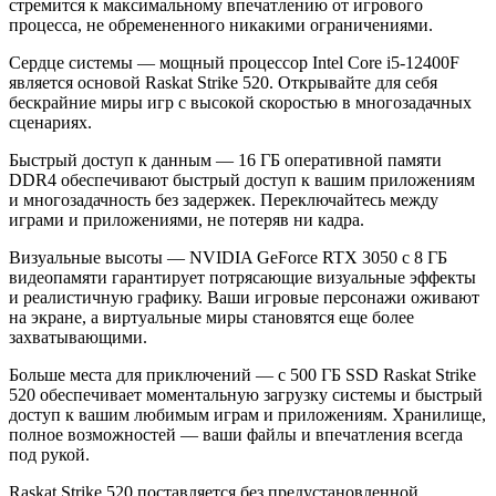
стремится к максимальному впечатлению от игрового
процесса, не обремененного никакими ограничениями.
Сердце системы — мощный процессор Intel Core i5-12400F
является основой Raskat Strike 520. Открывайте для себя
бескрайние миры игр с высокой скоростью в многозадачных
сценариях.
Быстрый доступ к данным — 16 ГБ оперативной памяти
DDR4 обеспечивают быстрый доступ к вашим приложениям
и многозадачность без задержек. Переключайтесь между
играми и приложениями, не потеряв ни кадра.
Визуальные высоты — NVIDIA GeForce RTX 3050 с 8 ГБ
видеопамяти гарантирует потрясающие визуальные эффекты
и реалистичную графику. Ваши игровые персонажи оживают
на экране, а виртуальные миры становятся еще более
захватывающими.
Больше места для приключений — с 500 ГБ SSD Raskat Strike
520 обеспечивает моментальную загрузку системы и быстрый
доступ к вашим любимым играм и приложениям. Хранилище,
полное возможностей — ваши файлы и впечатления всегда
под рукой.
Raskat Strike 520 поставляется без предустановленной