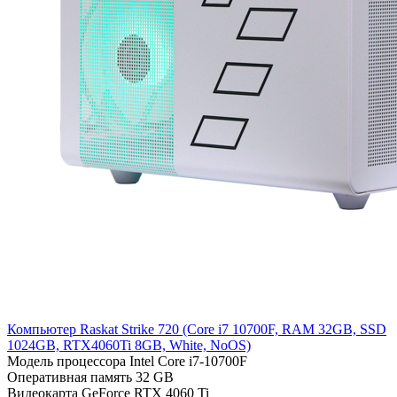
Компьютер Raskat Strike 720 (Cоre i7 10700F, RAM 32GB, SSD
1024GB, RTX4060Ti 8GB, White, NoOS)
Модель процессора
Intel Core i7-10700F
Оперативная память
32 GB
Видеокарта
GeForce RTX 4060 Ti