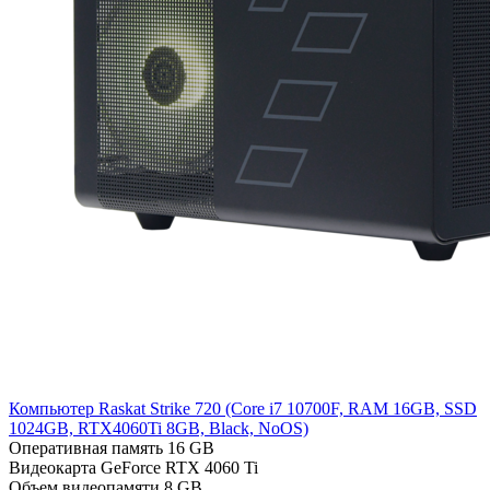
Компьютер Raskat Strike 720 (Cоre i7 10700F, RAM 16GB, SSD
1024GB, RTX4060Ti 8GB, Black, NoOS)
Оперативная память
16 GB
Видеокарта
GeForce RTX 4060 Ti
Объем видеопамяти
8 GB