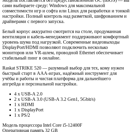
Модель поставляется без предустановленной ОС (noOS) — вы
сами выбираете среду: Windows для максимальной
совместимости игр и софта или Linux для разработки и тонкой
настройки. Полный контроль над разметкой, шифрованием и
драйверами с первого запуска.
Белый корпус аккуратно смотрится на столе, продуманная
вентиляция и кабель-менеджмент поддерживают комфортный
уровень шума под нагрузкой. Современные видеовыходы
DisplayPort/HDMI позволяют подключить несколько
мониторов или VR-шлем, проводной Ethernet обеспечивает
стабильный пинг в онлайне.
Raskat STRIKE 520 — разумный выбор для тех, кому нужен
быстрый старт в ААА-играх, надёжный инструмент для
учёбы и работы и чистая платформа для дальнейшего
апгрейда и персональной настройки.
4 х USB-A 2.0
2 х USB-A 3.0 (USB-A 3.2 Gen1, 5Gbit/s)
1 х HDMI
1 х DisplayPort
1 х PS/2
Модель процессора
Intel Core i5-12400F
Оперативная память
32 GB