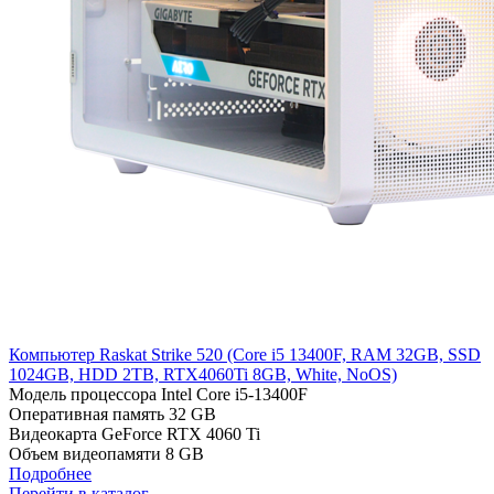
Компьютер Raskat Strike 520 (Cоre i5 13400F, RAM 32GB, SSD
1024GB, HDD 2TB, RTX4060Ti 8GB, White, NoOS)
Модель процессора
Intel Core i5-13400F
Оперативная память
32 GB
Видеокарта
GeForce RTX 4060 Ti
Объем видеопамяти
8 GB
Подробнее
Перейти в каталог