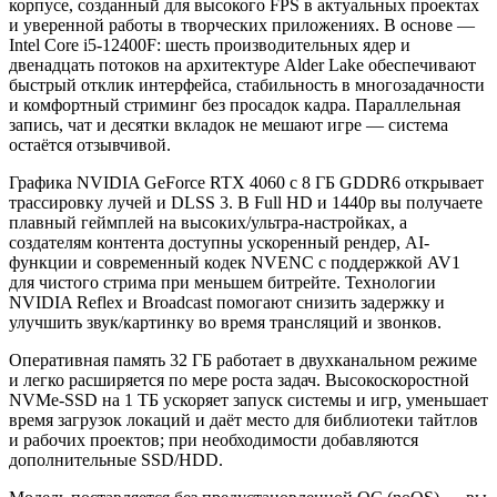
корпусе, созданный для высокого FPS в актуальных проектах
и уверенной работы в творческих приложениях. В основе —
Intel Core i5-12400F: шесть производительных ядер и
двенадцать потоков на архитектуре Alder Lake обеспечивают
быстрый отклик интерфейса, стабильность в многозадачности
и комфортный стриминг без просадок кадра. Параллельная
запись, чат и десятки вкладок не мешают игре — система
остаётся отзывчивой.
Графика NVIDIA GeForce RTX 4060 с 8 ГБ GDDR6 открывает
трассировку лучей и DLSS 3. В Full HD и 1440p вы получаете
плавный геймплей на высоких/ультра-настройках, а
создателям контента доступны ускоренный рендер, AI-
функции и современный кодек NVENC с поддержкой AV1
для чистого стрима при меньшем битрейте. Технологии
NVIDIA Reflex и Broadcast помогают снизить задержку и
улучшить звук/картинку во время трансляций и звонков.
Оперативная память 32 ГБ работает в двухканальном режиме
и легко расширяется по мере роста задач. Высокоскоростной
NVMe-SSD на 1 ТБ ускоряет запуск системы и игр, уменьшает
время загрузок локаций и даёт место для библиотеки тайтлов
и рабочих проектов; при необходимости добавляются
дополнительные SSD/HDD.