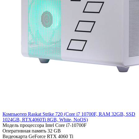
Компьютер Raskat Strike 720 (Cоre i7 10700F, RAM 32GB, SSD
1024GB, RTX4060Ti 8GB, White, NoOS)
Модель процессора
Intel Core i7-10700F
Оперативная память
32 GB
Видеокарта
GeForce RTX 4060 Ti