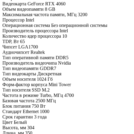
Видеокарта
GeForce RTX 4060
Объем видеопамяти
8 GB
Максимальная частота памяти, МГц
3200
Процессор
Intel
Операционная система
Без операционной системы
Производитель процессора
Intel
Количество ядер процессора
10
TDP, Вт
65
Чипсет
LGA1700
Аудиочипсет
Realtek
Тип оперативной памяти
DDR5
Производитель видеочипа
Nvidia
Тип видеопамяти
GDDR7
Тип видеокарты
Дискретная
Объем носителя
1024 Гб
Форм-фактор корпуса
Mini Tower
Тип носителя
SSD M.2
Частота в режиме Turbo, МГц
4700
Базовая частота
2500 МГц
Блок питания
750 Вт
Стандарт Ethernet
1000
Срок гарантии
3 года
Цвет
Белый
Высота, мм
304
Длина, мм
350