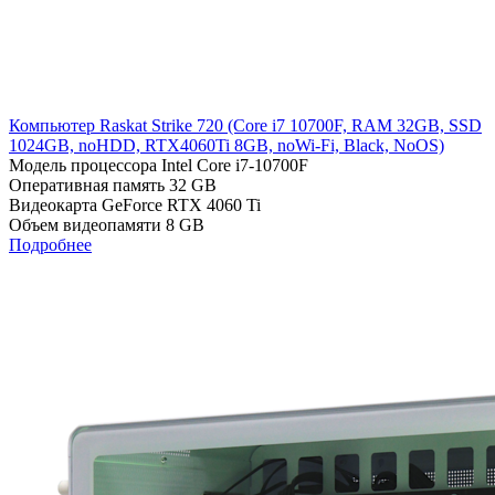
Компьютер Raskat Strike 720 (Cоre i7 10700F, RAM 32GB, SSD
1024GB, noHDD, RTX4060Ti 8GB, noWi-Fi, Black, NoOS)
Модель процессора
Intel Core i7-10700F
Оперативная память
32 GB
Видеокарта
GeForce RTX 4060 Ti
Объем видеопамяти
8 GB
Подробнее