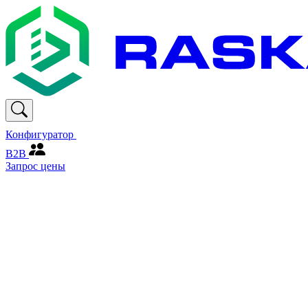
Конфигуратор
В2В
Запрос цены