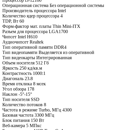
Процессор
i3-12100
Операционная система
Без операционной системы
Производитель процессора
Intel
Количество ядер процессора
4
TDP, Вт
60
Форм-фактор мат. платы
Thin Mini-ITX
Разъем для процессора
LGA1700
Чипсет
Intel H610
Аудиочипсет
Realtek
Тип оперативной памяти
DDR4
Тип видеопамяти
Выделяется из оперативной
Тип видеокарты
Интегрированная
Объем носителя
512 Гб
Яркость
250 кд/кв.м
Контрастность
1000:1
Диагональ
23.8
Время отклика
8 мсек
Угол обзора
178
Наклон
-5°-15°
Тип носителя
SSD
Количество потоков
8
Частота в режиме Turbo, МГц
4300
Базовая частота
3300 МГц
Блок питания
150 Вт
Веб-камера
5 МПкс