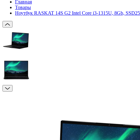
Главная
Товары
Ноутбук RASKAT 14S G2 Intel Core i3-1315U, 8Gb, SSD25