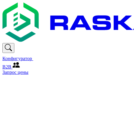
Конфигуратор
В2В
Запрос цены