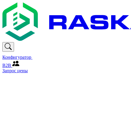
Конфигуратор
В2В
Запрос цены