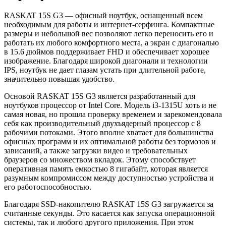
RASKAT 15S G3 — офисный ноутбук, оснащенный всем
необходимым для работы и интернет-серфинга. Компактные
размеры и небольшой вес позволяют легко переносить его и
работать их любого комфортного места, а экран с диагональю
в 15.6 дюймов поддерживает FHD и обеспечивает хорошее
изображение. Благодаря широкой диагонали и технологии
IPS, ноутбук не дает глазам устать при длительной работе,
значительно повышая удобство.
Основой RASKAT 15S G3 является разработанный для
ноутбуков процессор от Intel Core. Модель i3-1315U хоть и не
самая новая, но прошла проверку временем и зарекомендовала
себя как производительный двухъядерный процессор с 8
рабочими потоками. Этого вполне хватает для большинства
офисных программ и их оптимальной работы без тормозов и
зависаний, а также загрузки видео и требовательных
браузеров со множеством вкладок. Этому способствует
оперативная память емкостью 8 гигабайт, которая является
разумным компромиссом между доступностью устройства и
его работоспособностью.
Благодаря SSD-накопителю RASKAT 15S G3 загружается за
считанные секунды. Это касается как запуска операционной
системы, так и любого другого приложения. При этом