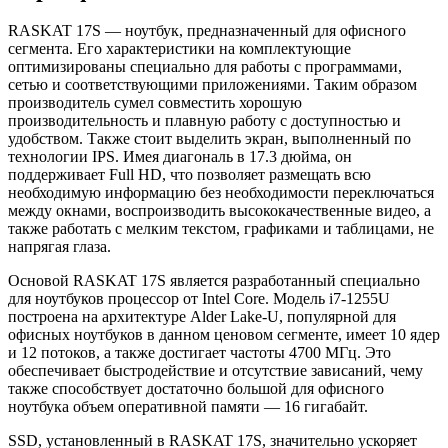
RASKAT 17S — ноутбук, предназначенный для офисного
сегмента. Его характеристики на комплектующие
оптимизированы специально для работы с программами,
сетью и соответствующими приложениями. Таким образом
производитель сумел совместить хорошую
производительность и плавную работу с доступностью и
удобством. Также стоит выделить экран, выполненный по
технологии IPS. Имея диагональ в 17.3 дюйма, он
поддерживает Full HD, что позволяет размещать всю
необходимую информацию без необходимости переключаться
между окнами, воспроизводить высококачественные видео, а
также работать с мелким текстом, графиками и таблицами, не
напрягая глаза.
Основой RASKAT 17S является разработанный специально
для ноутбуков процессор от Intel Core. Модель i7-1255U
построена на архитектуре Alder Lake-U, популярной для
офисных ноутбуков в данном ценовом сегменте, имеет 10 ядер
и 12 потоков, а также достигает частоты 4700 МГц. Это
обеспечивает быстродействие и отсутствие зависаний, чему
также способствует достаточно большой для офисного
ноутбука объем оперативной памяти — 16 гигабайт.
SSD, установленный в RASKAT 17S, значительно ускоряет