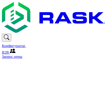
Конфигуратор
В2В
Запрос цены